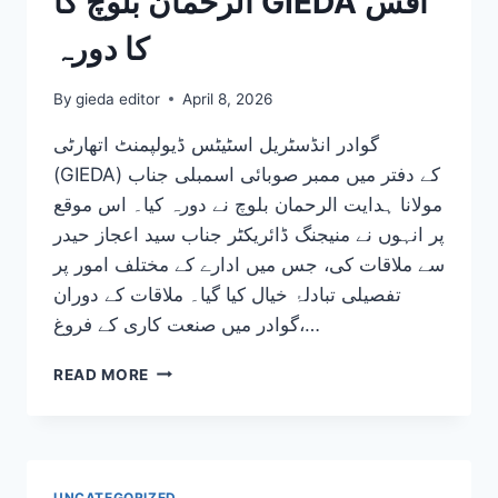
الرحمان بلوچ کا GIEDA آفس
کا دورہ
By
gieda editor
April 8, 2026
گوادر انڈسٹریل اسٹیٹس ڈیولپمنٹ اتھارٹی
(GIEDA) کے دفتر میں ممبر صوبائی اسمبلی جناب
مولانا ہدایت الرحمان بلوچ نے دورہ کیا۔ اس موقع
پر انہوں نے منیجنگ ڈائریکٹر جناب سید اعجاز حیدر
سے ملاقات کی، جس میں ادارے کے مختلف امور پر
تفصیلی تبادلۂ خیال کیا گیا۔ ملاقات کے دوران
گوادر میں صنعت کاری کے فروغ،…
ایم
READ MORE
پی
اے
مولانا
ہدایت
الرحمان
UNCATEGORIZED