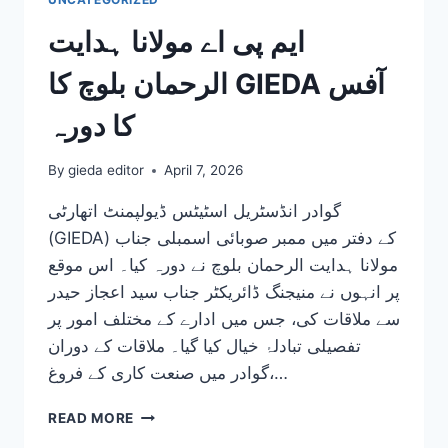
بلوچ
کا
ایم پی اے مولانا ہدایت
GIEDA
آفس
الرحمان بلوچ کا GIEDA آفس
کا
دورہ
کا دورہ
By
gieda editor
April 7, 2026
گوادر انڈسٹریل اسٹیٹس ڈیولپمنٹ اتھارٹی
(GIEDA) کے دفتر میں ممبر صوبائی اسمبلی جناب
مولانا ہدایت الرحمان بلوچ نے دورہ کیا۔ اس موقع
پر انہوں نے منیجنگ ڈائریکٹر جناب سید اعجاز حیدر
سے ملاقات کی، جس میں ادارے کے مختلف امور پر
تفصیلی تبادلۂ خیال کیا گیا۔ ملاقات کے دوران
گوادر میں صنعت کاری کے فروغ،…
ایم
READ MORE
پی