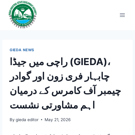
Skip
to
content
GIEDA NEWS
راچی میں جیڈا (GIEDA)،
چابہار فری زون اور گوادر
چیمبر آف کامرس کے درمیان
اہم مشاورتی نشست
By
gieda editor
May 21, 2026