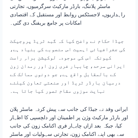
ماسٹر پلاننگ، بارڈر مارکیٹ سرگرمیوں، تجارتی
راہداریوں، لاجسٹکس روابط اور مستقبل کے اقتصادی
امکانات پر جامع بریفنگ دی گئی۔
جیڈا حکام نے واضح کیا کہ گبد ٹریڈ پروجیکٹ
کی جغرافیائی اہمیت اس منصوبے کی بنیاد ہے،
کیونکہ اس کی موجودہ لوکیشن براہِ راست
ایرانی سرحد، چابہار فری زون اور رمدان زون
کے بالمقابل واقع ہے، جو دونوں ممالک کے
درمیان بارڈر ٹریڈ اور صنعتی تعاون کیلئے
نہایت موزوں مقام تصور کیا جاتا ہے۔
ایرانی وفد نے جیڈا کی جانب سے پیش کردہ ماسٹر پلان
اور بارڈر مارکیٹ وژن پر اطمینان اور دلچسپی کا اظہار
کیا، جبکہ بعد ازاں چابہار فری اکنامک زون کی جانب
سے بھی اپنے اکنامک زون، تجارتی سہولیات اور ماسٹر