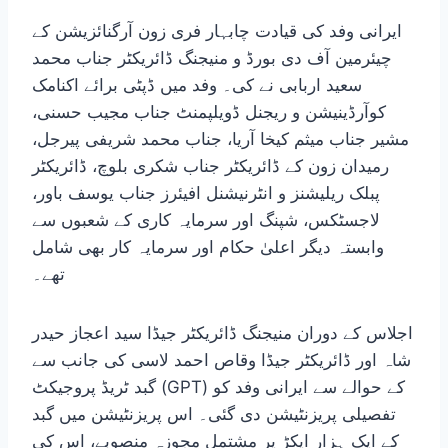
ایرانی وفد کی قیادت چابہار فری زون آرگنائزیشن کے
چیئرمین آف دی بورڈ و منیجنگ ڈائریکٹر جناب محمد
سعید اربابی نے کی۔ وفد میں ڈپٹی برائے اکنامک
کوآرڈینیشن و ریجنل ڈویلپمنٹ جناب مجیب حسنی،
مشیر جناب میثم کیخا آریا، جناب محمد شریفی پیرجل،
رمیدان زون کے ڈائریکٹر جناب شکری بلوچ، ڈائریکٹر
پبلک ریلیشنز و انٹرنیشنل افیئرز جناب یوسف باور،
لاجسٹکس، شپنگ اور سرمایہ کاری کے شعبوں سے
وابستہ دیگر اعلیٰ حکام اور سرمایہ کار بھی شامل
تھے۔
اجلاس کے دوران منیجنگ ڈائریکٹر جیڈا سید اعجاز حیدر
شاہ اور ڈائریکٹر جیڈا وقاص احمد لاسی کی جانب سے
گبد ٹریڈ پروجیکٹ (GPT) کے حوالے سے ایرانی وفد کو
تفصیلی پریزنٹیشن دی گئی۔ اس پریزنٹیشن میں گبد
کے ایک ہزار ایکڑ پر مشتمل مجوزہ منصوبے، اس کی