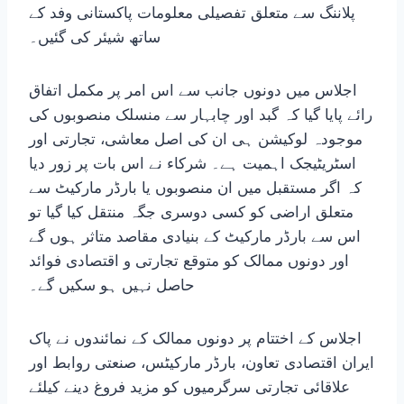
پلاننگ سے متعلق تفصیلی معلومات پاکستانی وفد کے
ساتھ شیئر کی گئیں۔
اجلاس میں دونوں جانب سے اس امر پر مکمل اتفاق
رائے پایا گیا کہ گبد اور چابہار سے منسلک منصوبوں کی
موجودہ لوکیشن ہی ان کی اصل معاشی، تجارتی اور
اسٹریٹیجک اہمیت ہے۔ شرکاء نے اس بات پر زور دیا
کہ اگر مستقبل میں ان منصوبوں یا بارڈر مارکیٹ سے
متعلق اراضی کو کسی دوسری جگہ منتقل کیا گیا تو
اس سے بارڈر مارکیٹ کے بنیادی مقاصد متاثر ہوں گے
اور دونوں ممالک کو متوقع تجارتی و اقتصادی فوائد
حاصل نہیں ہو سکیں گے۔
اجلاس کے اختتام پر دونوں ممالک کے نمائندوں نے پاک
ایران اقتصادی تعاون، بارڈر مارکیٹس، صنعتی روابط اور
علاقائی تجارتی سرگرمیوں کو مزید فروغ دینے کیلئے