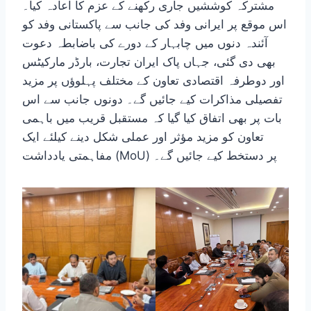
مشترکہ کوششیں جاری رکھنے کے عزم کا اعادہ کیا۔
اس موقع پر ایرانی وفد کی جانب سے پاکستانی وفد کو
آئندہ دنوں میں چابہار کے دورے کی باضابطہ دعوت
بھی دی گئی، جہاں پاک ایران تجارت، بارڈر مارکیٹس
اور دوطرفہ اقتصادی تعاون کے مختلف پہلوؤں پر مزید
تفصیلی مذاکرات کیے جائیں گے۔ دونوں جانب سے اس
بات پر بھی اتفاق کیا گیا کہ مستقبل قریب میں باہمی
تعاون کو مزید مؤثر اور عملی شکل دینے کیلئے ایک
مفاہمتی یادداشت (MoU) پر دستخط کیے جائیں گے۔