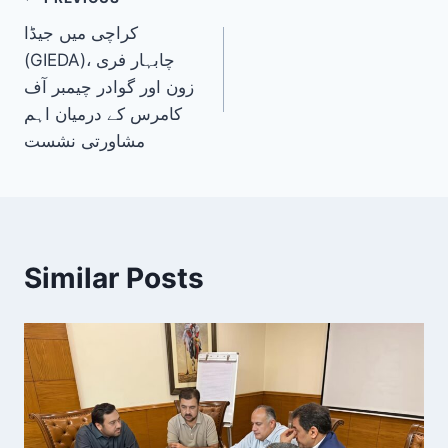
Post
کراچی میں جیڈا
navigation
(GIEDA)، چابہار فری
زون اور گوادر چیمبر آف
کامرس کے درمیان اہم
مشاورتی نشست
Similar Posts