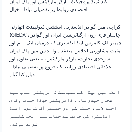
گبد ٹریڈ پروجیکٹ، بارڈر مارکیٹس اور پاک ایران
اقتصادی روابط پر تفصیلی تبادلہ خیال
کراچی میں گوادر انڈسٹریل اسٹیٹس ڈیولپمنٹ اتھارٹی
(GIEDA)، چابہار فری زون آرگنائزیشن ایران اور گوادر
چیمبر آف کامرس اینڈ انڈسٹری کے درمیان ایک اہم اور
مثبت مشاورتی اجلاس منعقد ہوا، جس میں پاک ایران
سرحدی تجارت، بارڈر مارکیٹس، صنعتی تعاون اور
علاقائی اقتصادی روابط کے فروغ پر تفصیلی تبادلہ
خیال کیا گیا۔
اجلاس میں جیڈا کے منیجنگ ڈائریکٹر جناب سید
اعجاز حیدر شاہ، ڈائریکٹر جیڈا جناب وقاص
احمد لاسی، جبکہ گوادر چیمبر آف کامرس اینڈ
انڈسٹری کی جانب سے جناب شمس الحق کلمتی
شریک ہوئے۔